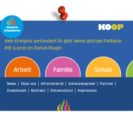
Zum Hauptinhalt springen
Kein Ereignis gefunden! Es gibt keine gültige Fallback-
PID (Liste) im Detail-Plugin
Arbeit
Familie
Schule
News
Über uns
Infomaterial
Schanzenspiele
Partner
Downloads
Kontakt
Datenschutz
Impressum