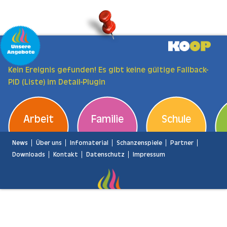
Zum Hauptinhalt springen
Kein Ereignis gefunden! Es gibt keine gültige Fallback-
PID (Liste) im Detail-Plugin
Arbeit
Familie
Schule
News
Über uns
Infomaterial
Schanzenspiele
Partner
Downloads
Kontakt
Datenschutz
Impressum