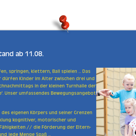
en
and ab 11.08.
en, springen, klettern, Ball spielen ... Das
r dürfen Kinder im Alter zwischen drei und
hnachmittags in der kleinen Turnhalle der
ze'. Unser umfassendes Bewegungsangebot
 des eigenen Körpers und seiner Grenzen
klung kognitiver, motorischer und
ähigkeiten // die Förderung der Eltern-
und jede Menge Spaß ...