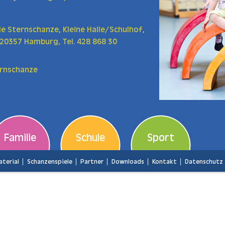
 Sternschanze, Kleine Halle/Schulhof,
 20357 Hamburg, Tel. 428 868 30
ernschanze
Familie
Schule
Sport
terial
Schanzenspiele
Partner
Downloads
Kontakt
Datenschutz