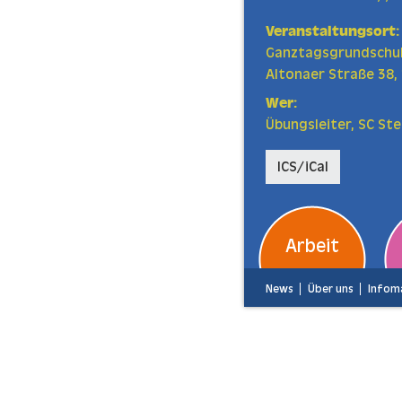
Veranstaltungsort:
Ganztagsgrundschule
Altonaer Straße 38,
Wer:
Übungsleiter, SC St
ICS/iCal
Arbeit
News
Über uns
Infoma