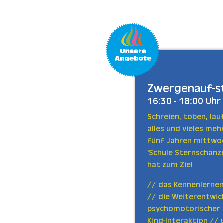
Zum Hauptinhalt spring
Zwergenauf-st
16:30 - 18:00 Uhr
Schreien, toben, lauf
alles und vieles meh
fünf Jahren mittwoc
'Schule Sternschan
hat zum Ziel
// das Kennenlernen
// die Weiterentwic
psychomotorischer F
Kind-Interaktion // 